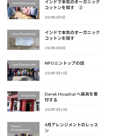
インドで本気のオーガニック
Love Dharamsala
コットンを探す ②
2023年6月9日
インドで本気のオーガニック
Love Dharamsala
コットンを探す
2023年6月8日
NPOニントップの話
Love Dharamsala
2023年5月15日
Derek Hospital へ装具を寄
for activity
付する
2023年5月15日
4月アレンジメントのレッス
Flower
Arrengement
ン