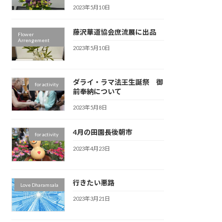
2023年5月10日
藤沢華道協会庶流展に出品
Flower
Arrengement
2023年5月10日
ダライ・ラマ法王生誕祭 御
for activity
前奉納について
2023年5月8日
4月の田園長後朝市
for activity
2023年4月23日
行きたい悪路
Love Dharamsala
2023年3月21日