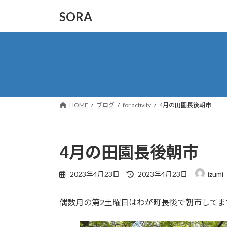
コ
ナ
SORA
ン
ビ
テ
ゲ
ン
ー
ツ
シ
へ
ョ
ス
ン
キ
に
ッ
移
HOME
ブログ
for activity
4月の田園長後朝市
プ
動
4月の田園長後朝市
最
2023年4月23日
2023年4月23日
izumi
終
更
偶数月の第2土曜日はわが町長後で朝市してま
新
日
時