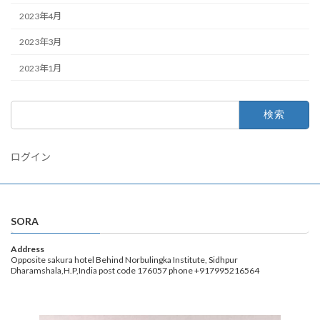
2023年4月
2023年3月
2023年1月
検
索:
ログイン
SORA
Address
Opposite sakura hotel Behind Norbulingka Institute, Sidhpur
Dharamshala,H.P,India post code 176057 phone +917995216564