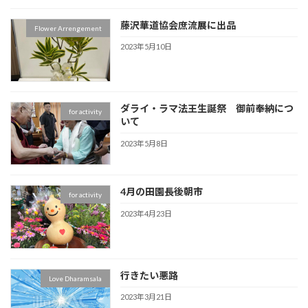
藤沢華道協会庶流展に出品
Flower Arrengement
2023年5月10日
ダライ・ラマ法王生誕祭 御前奉納につ
for activity
いて
2023年5月8日
4月の田園長後朝市
for activity
2023年4月23日
行きたい悪路
Love Dharamsala
2023年3月21日