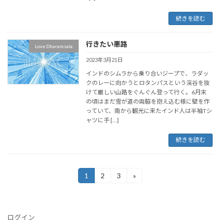
続きを読む
行きたい悪路
Love Dharamsala
2023年3月21日
インドのシムラから乗り合いジープで、ラダッ
クのレーに向かうとロタンパスという渓谷を抜
けて厳しい山路をぐんぐん登って行く。6月末
の頃はまだ雪が道の両脇を抱え込む様に壁を作
っていて、南から観光に来たインド人は半袖Tシ
ャツに手 […]
続きを読む
投
1
2
3
»
固
固
固
定
定
定
稿
ペ
ペ
ペ
ー
ー
ー
の
ジ
ジ
ジ
ログイン