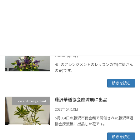
アイキャンプを開催し集中治療して下さいま
す。 私も眼帯や市販の目薬やゴム手袋など毎年
皆様からの […]
続きを読む
4月アレンジメントのレッスン
Flower Arrengement
2023年5月10日
4月のアレンジメントのレッスンの花(生徒さん
の花)です。
続きを読む
藤沢華道協会庶流展に出品
Flower Arrengement
2023年5月10日
5月3,4日の藤沢市民会館で開催された藤沢華道
協会庶流展に出品した花です。
続きを読む