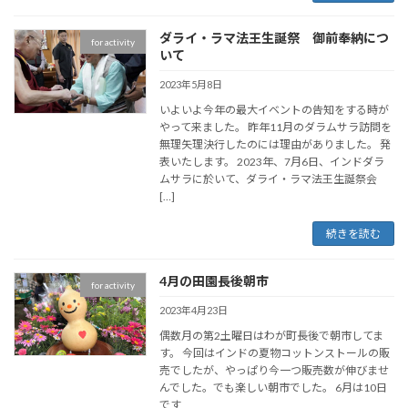
ダライ・ラマ法王生誕祭 御前奉納につ
for activity
いて
2023年5月8日
いよいよ今年の最大イベントの告知をする時が
やって来ました。 昨年11月のダラムサラ訪問を
無理矢理決行したのには理由がありました。 発
表いたします。 2023年、7月6日、インドダラ
ムサラに於いて、ダライ・ラマ法王生誕祭会
[…]
続きを読む
4月の田園長後朝市
for activity
2023年4月23日
偶数月の第2土曜日はわが町長後で朝市してま
す。 今回はインドの夏物コットンストールの販
売でしたが、やっぱり今一つ販売数が伸びませ
んでした。でも楽しい朝市でした。 6月は10日
です