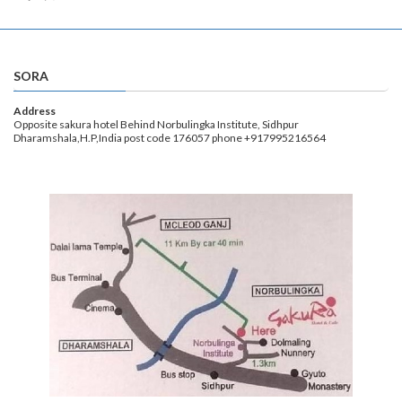
ペ
ー
ジ
SORA
送
Address
Opposite sakura hotel Behind Norbulingka Institute, Sidhpur
り
Dharamshala,H.P,India post code 176057 phone +917995216564